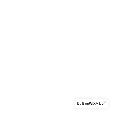
Built on