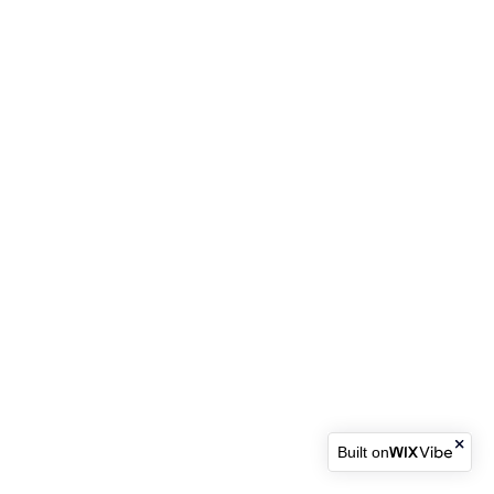
Built on