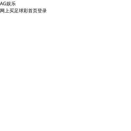
AG娱乐
网上买足球彩首页登录