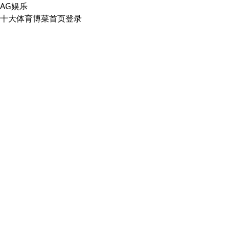
AG娱乐
十大体育博菜首页登录