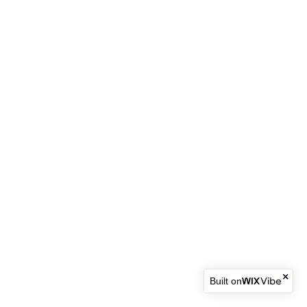
Built on