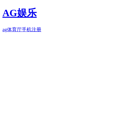
AG娱乐
ag体育厅手机注册