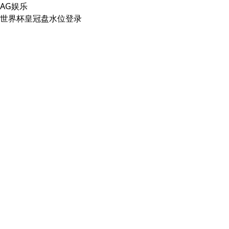
AG娱乐
世界杯皇冠盘水位登录