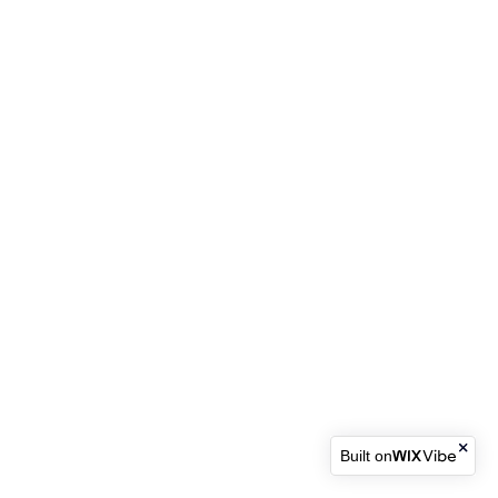
Built on