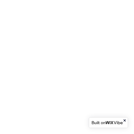
Built on