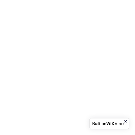
Built on