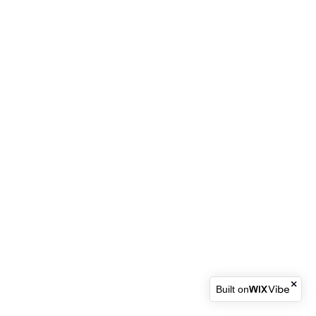
Built on