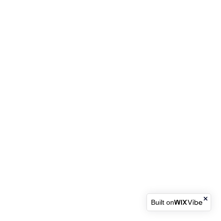
Built on