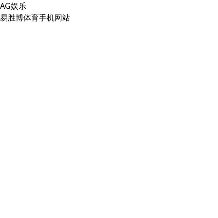
AG娱乐
易胜博体育手机网站