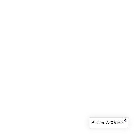
Built on