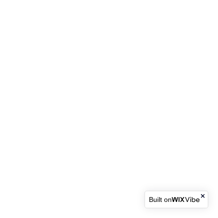
Built on