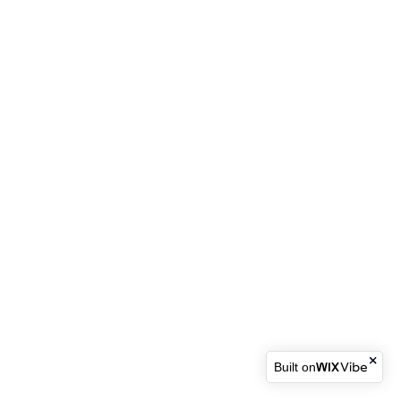
Built on