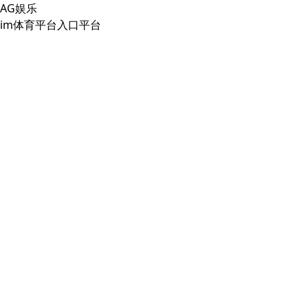
AG娱乐
im体育平台入口平台