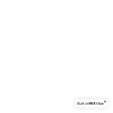
Built on