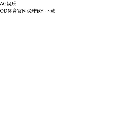
AG娱乐
OD体育官网买球软件下载