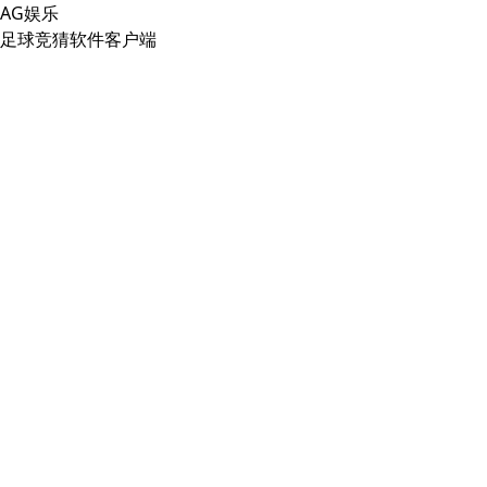
AG娱乐
足球竞猜软件客户端