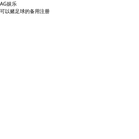
AG娱乐
可以赌足球的备用注册