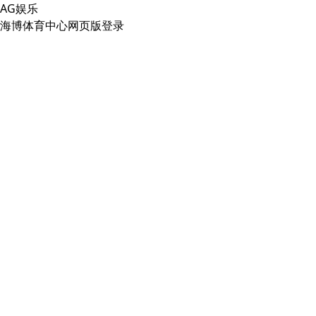
AG娱乐
海博体育中心网页版登录