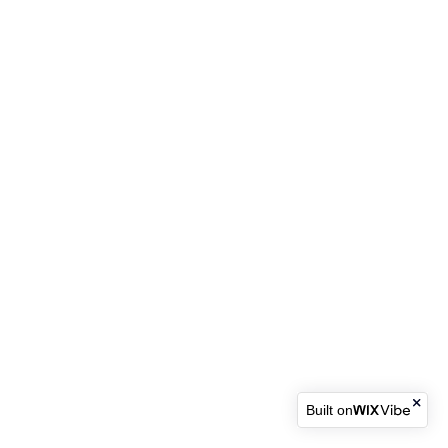
Built on