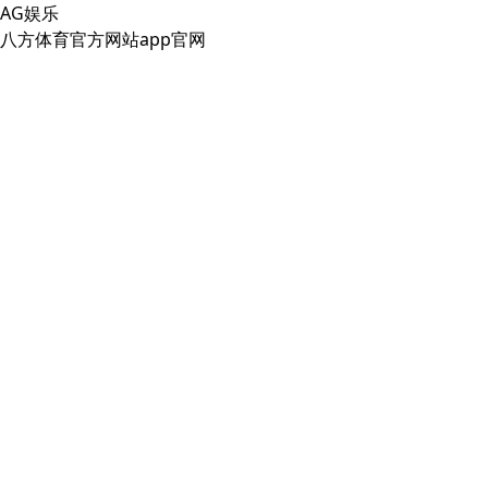
AG娱乐
八方体育官方网站app官网