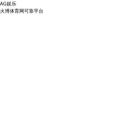
AG娱乐
火博体育网可靠平台