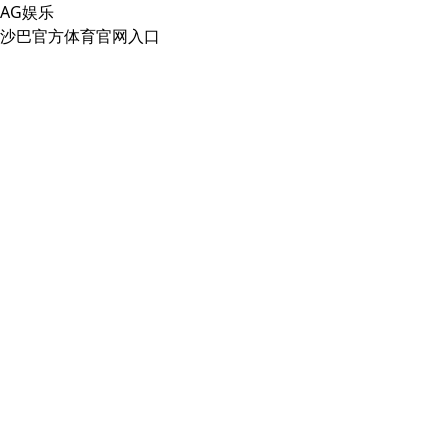
AG娱乐
沙巴官方体育官网入口