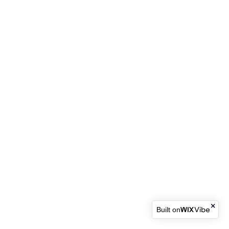
Built on