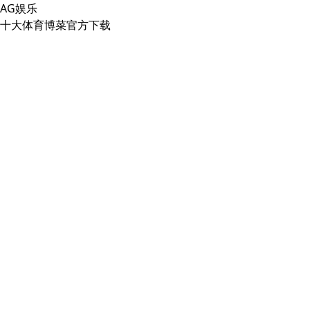
AG娱乐
十大体育博菜官方下载