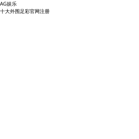
AG娱乐
十大外围足彩官网注册