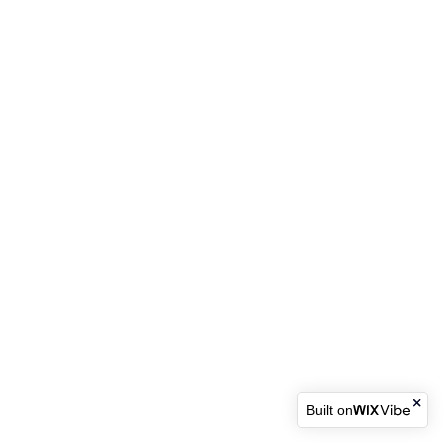
Built on