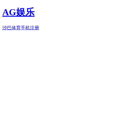
AG娱乐
沙巴体育手机注册