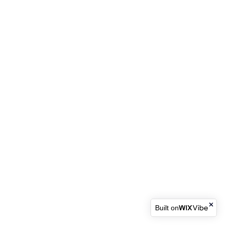
Built on