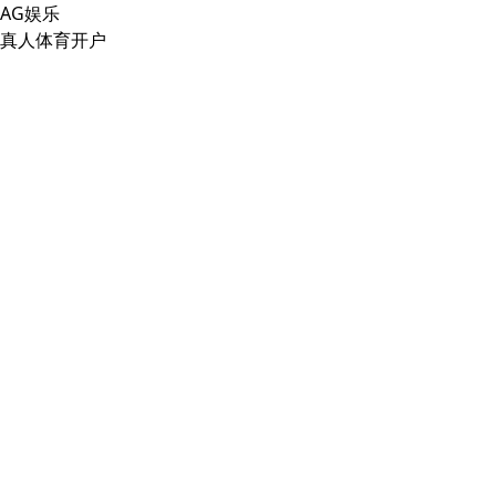
AG娱乐
真人体育开户