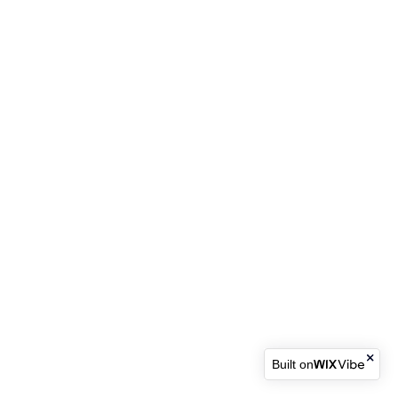
Built on