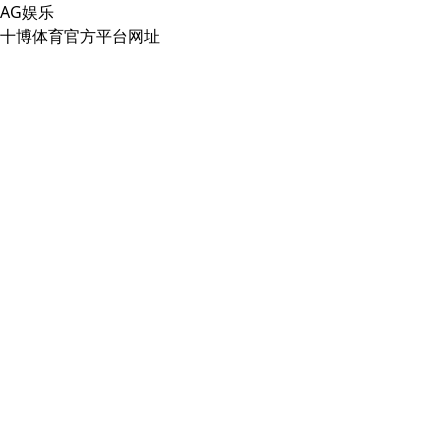
AG娱乐
十博体育官方平台网址