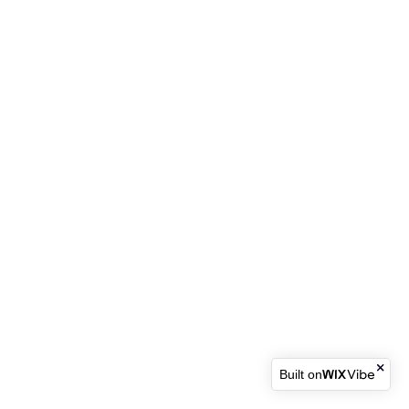
Built on