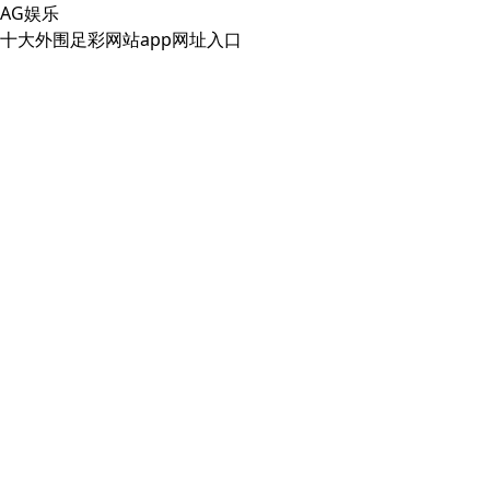
AG娱乐
十大外围足彩网站app网址入口