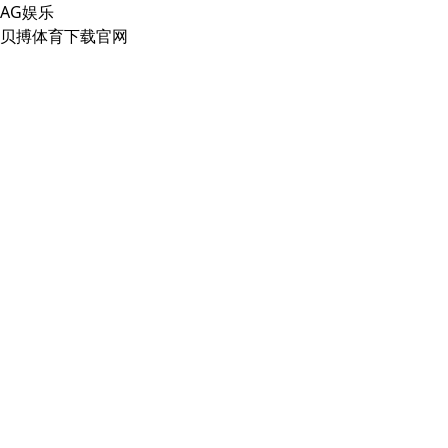
AG娱乐
贝搏体育下载官网