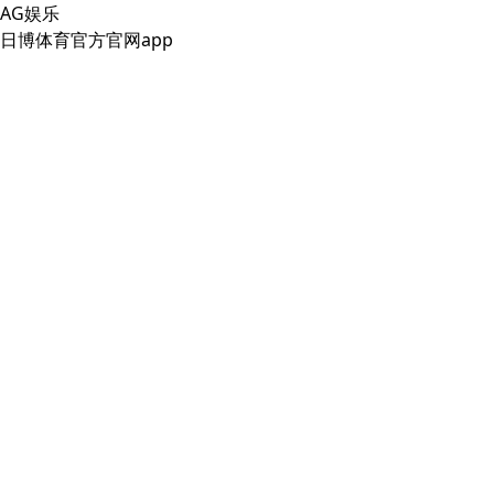
AG娱乐
日博体育官方官网app