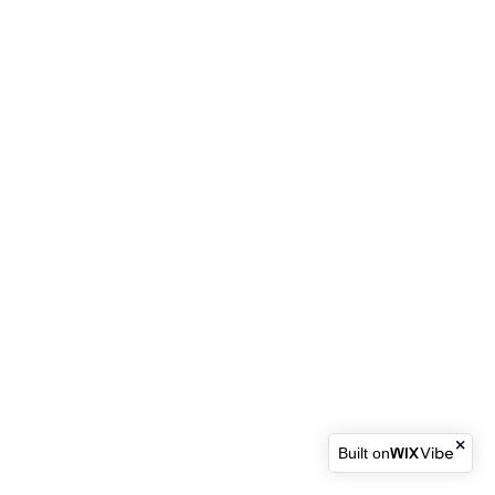
Built on