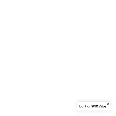
Built on