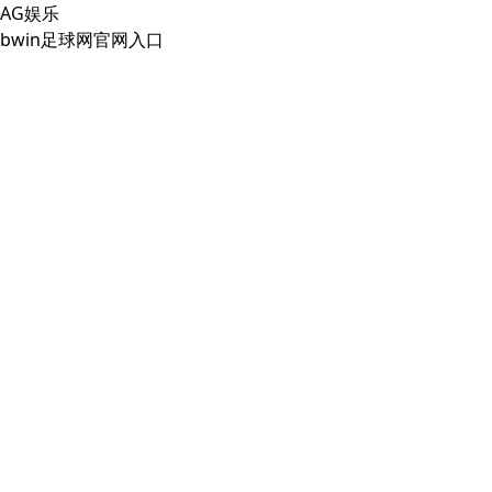
AG娱乐
bwin足球网官网入口