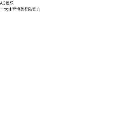
AG娱乐
十大体育博菜登陆官方