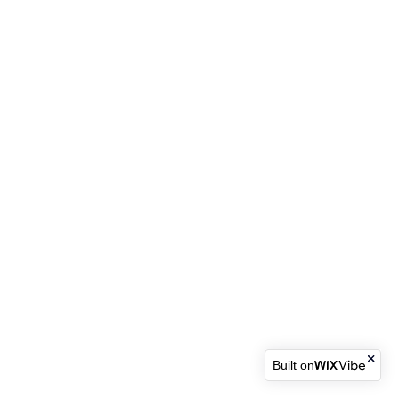
Built on