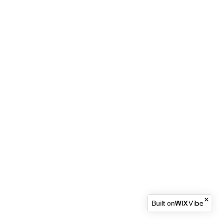
Built on