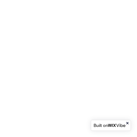
Built on