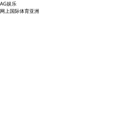
AG娱乐
网上国际体育亚洲