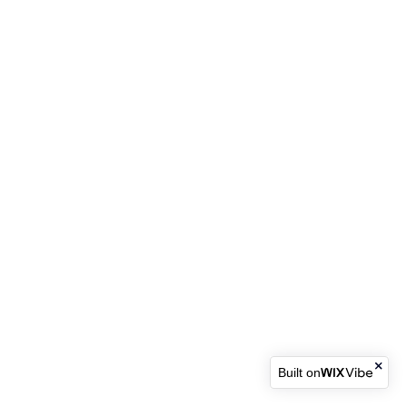
Built on