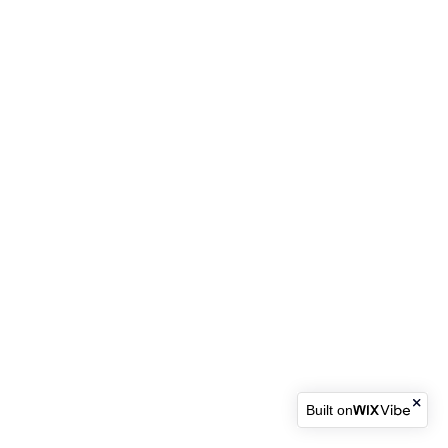
Built on