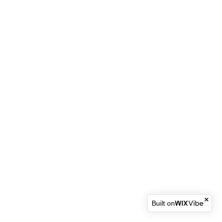
Built on