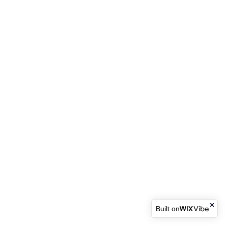
Built on