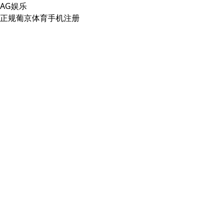
AG娱乐
正规葡京体育手机注册