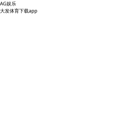
AG娱乐
大发体育下载app