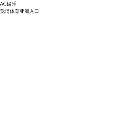
AG娱乐
竞博体育亚洲入口