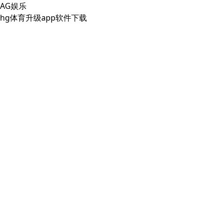
AG娱乐
hg体育升级app软件下载