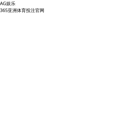
AG娱乐
365亚洲体育投注官网