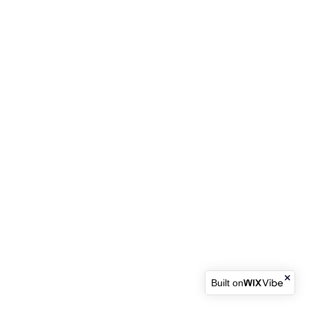
Built on