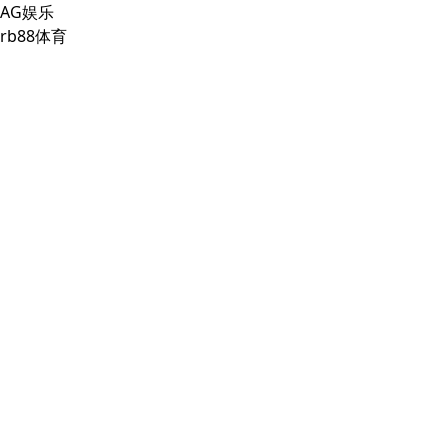
AG娱乐
rb88体育